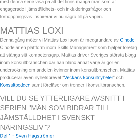
med denna serie visa på att det finns många män som är
engagerade i jämställdhets- och inkluderingsfrågor och
förhoppningsvis inspirerar vi nu några till på vägen.
MATTIAS LOXI
Denna gång möter vi Mattias Loxi som är medgrundare av
Cinode
.
Cinode är en plattform inom Skills Management som hjälper företag
att stänga sitt kompetensgap. Mattias driver Sveriges största blogg
inom konsultbranschen där han bland annat varje år gör en
undersökning om andelen kvinnor inom konsultbranschen. Mattias
producerar även nyhetsbrevet “
Veckans konsultnyheter
” och
Konsultpodden
samt föreläser om trender i konsultbranschen.
VILL DU SE YTTERLIGARE AVSNITT I
SERIEN "MÄN SOM BIDRAR TILL
JÄMSTÄLLDHET I SVENSKT
NÄRINGSLIV"?
Del 1 - Sven Hagströmer