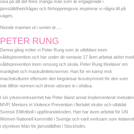
visa på att det finns många män som är engagerade i
jämställdhetsfrågan och förhoppningsvis inspirerar vi några till på
vägen.
Nionde mannen ut i serien är….
PETER RUNG
Denna gång möter vi Peter Rung som är utbildare inom
våldsprevention och har under de senaste 17 åren arbetat aktivt med
våldsprevention inom omsorg och skola. Peter Rung föreläser om
manlighet och maskulinitetsnormer. Han för en kamp mot
machokulturen eftersom den begränsar livsutrymmet för den som
inte tillhör normen och driver utövare in i ohälsa.
I sin yrkesverksamhet har Peter bland annat implementerat metoden
MVP, Mentors in Violence Prevention i flertalet skolor och utbildat
Svensk Elitfotboll i uppförandekoden. Han har även arbetat för UN
Women Nationell kommitté i Sverige och varit verksam som ledamot
i styrelsen Män för jämställdhet i Stockholm.