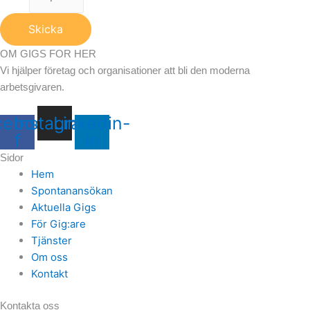
Skicka
OM GIGS FOR HER
Vi hjälper företag och organisationer att bli den moderna
arbetsgivaren.
cebook-
Instagram
Linkedin-
f
in
Sidor
Hem
Spontanansökan
Aktuella Gigs
För Gig:are
Tjänster
Om oss
Kontakt
Kontakta oss