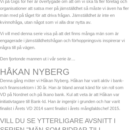
Vi på Gigs for her är övertygade om att om vi ska få fler företag och
organisationer att satsa mer på jämställdhet så måste vi även ha fler
män med på tåget för att driva frågan. Jämställdhet är inte en
kvinnofråga, utan något som vi alla drar nytta av.
Vi vill med denna serie visa på att det finns många män som är
engagerade i jämställdhetsfrågan och förhoppningsvis inspirerar vi
några till på vägen.
Den fjortonde mannen ut i vår serie är…
HÅKAN NYBERG
Denna gång möter vi Håkan Nyberg. Håkan har varit aktiv i bank-
och finanssektorn i 30 år. Han är bland annat känd för sin roll som
VD på Nordnet och på Ikano bank. Kul att veta är att Håkan var
initiativtagare till Bank-Id. Han är ingenjör i grunden och har varit
finalist i Årets VD 2014 samt finalist i årets mångfaldschef 2015.
VILL DU SE YTTERLIGARE AVSNITT I
SERIEN "MÄN SOM BIDRAR TILL