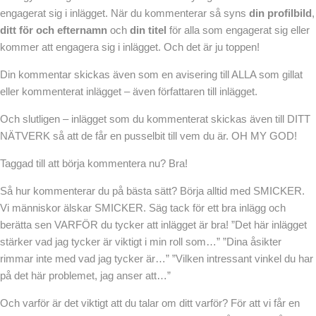
engagerat sig i inlägget. När du kommenterar så syns
din profilbild
,
ditt för och efternamn
och
din titel
för alla som engagerat sig eller
kommer att engagera sig i inlägget. Och det är ju toppen!
Din kommentar skickas även som en avisering till ALLA som gillat
eller kommenterat inlägget – även författaren till inlägget.
Och slutligen – inlägget som du kommenterat skickas även till DITT
NÄTVERK så att de får en pusselbit till vem du är. OH MY GOD!
Taggad till att börja kommentera nu? Bra!
Så hur kommenterar du på bästa sätt? Börja alltid med SMICKER.
Vi människor älskar SMICKER. Säg tack för ett bra inlägg och
berätta sen VARFÖR du tycker att inlägget är bra! ”Det här inlägget
stärker vad jag tycker är viktigt i min roll som…” ”Dina åsikter
rimmar inte med vad jag tycker är…” ”Vilken intressant vinkel du har
på det här problemet, jag anser att…”
Och varför är det viktigt att du talar om ditt varför? För att vi får en