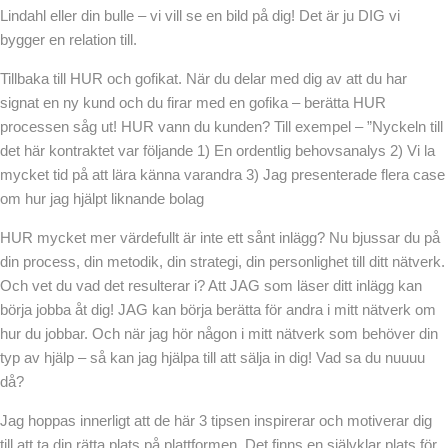
Lindahl eller din bulle – vi vill se en bild på dig! Det är ju DIG vi
bygger en relation till.
Tillbaka till HUR och gofikat. När du delar med dig av att du har
signat en ny kund och du firar med en gofika – berätta HUR
processen såg ut! HUR vann du kunden? Till exempel – ”Nyckeln till
det här kontraktet var följande 1) En ordentlig behovsanalys 2) Vi la
mycket tid på att lära känna varandra 3) Jag presenterade flera case
om hur jag hjälpt liknande bolag
HUR mycket mer värdefullt är inte ett sånt inlägg? Nu bjussar du på
din process, din metodik, din strategi, din personlighet till ditt nätverk.
Och vet du vad det resulterar i? Att JAG som läser ditt inlägg kan
börja jobba åt dig! JAG kan börja berätta för andra i mitt nätverk om
hur du jobbar. Och när jag hör någon i mitt nätverk som behöver din
typ av hjälp – så kan jag hjälpa till att sälja in dig! Vad sa du nuuuu
då?
Jag hoppas innerligt att de här 3 tipsen inspirerar och motiverar dig
till att ta din rätta plats på plattformen. Det finns en självklar plats för