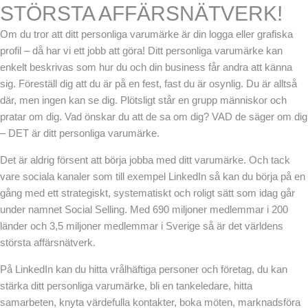
STÖRSTA AFFÄRSNÄTVERK!
Om du tror att ditt personliga varumärke är din logga eller grafiska
profil – då har vi ett jobb att göra! Ditt personliga varumärke kan
enkelt beskrivas som hur du och din business får andra att känna
sig. Föreställ dig att du är på en fest, fast du är osynlig. Du är alltså
där, men ingen kan se dig. Plötsligt står en grupp människor och
pratar om dig. Vad önskar du att de sa om dig? VAD de säger om dig
– DET är ditt personliga varumärke.
Det är aldrig försent att börja jobba med ditt varumärke. Och tack
vare sociala kanaler som till exempel LinkedIn så kan du börja på en
gång med ett strategiskt, systematiskt och roligt sätt som idag går
under namnet Social Selling. Med 690 miljoner medlemmar i 200
länder och 3,5 miljoner medlemmar i Sverige så är det världens
största affärsnätverk.
På LinkedIn kan du hitta vrålhäftiga personer och företag, du kan
stärka ditt personliga varumärke, bli en tankeledare, hitta
samarbeten, knyta värdefulla kontakter, boka möten, marknadsföra