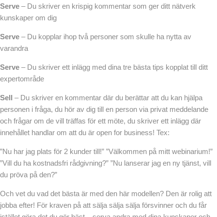
Serve
– Du skriver en krispig kommentar som ger ditt nätverk
kunskaper om dig
Serve
– Du kopplar ihop två personer som skulle ha nytta av
varandra
Serve
– Du skriver ett inlägg med dina tre bästa tips kopplat till ditt
expertområde
Sell
– Du skriver en kommentar där du berättar att du kan hjälpa
personen i fråga, du hör av dig till en person via privat meddelande
och frågar om de vill träffas för ett möte, du skriver ett inlägg där
innehållet handlar om att du är open for business! Tex:
”Nu har jag plats för 2 kunder till!” ”Välkommen på mitt webinarium!”
”Vill du ha kostnadsfri rådgivning?” ”Nu lanserar jag en ny tjänst, vill
du pröva på den?”
Och vet du vad det bästa är med den här modellen? Den är rolig att
jobba efter! För kraven på att sälja sälja sälja försvinner och du får
istället göra det du gör bäst – serva andra med dina kunskaper och