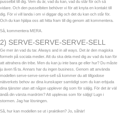
pusselbit till dig. Vem du är, vad du kan, vad du står för och så
vidare. Och den pusselbiten behöver vi för att knyta en kontakt till
dig. För vi vill landa i om vi diggar dig och det du kan och står för.
Och du kan hjälpa oss att hitta fram till dig genom att kommentera.
Så, kommentera MERA.
2) SERVE-SERVE-SERVE-SELL
Ge mer än vad du tar. Always and in all ways. Det är den magiska
formeln på sociala medier. Att du ska dela med dig av vad du kan för
att attrahera din tribe. Men du kan ju inte bara ge eller hur? Du måste
ju även få ta. Annars har du ingen business. Genom att använda
modellen serve-serve-serve-sell så kommer du att tillgodose
nätverkets behov av dina kunskaper samtidigt som du kan erbjuda
dina tjänster utan att någon upplever dig som för säljig. För det är väl
ändå din värsta mardröm? Att upplevas som för säljig! Lugn i
stormen. Jag har lösningen.
Så, hur kan modellen se ut i praktiken? Jo, såhär!