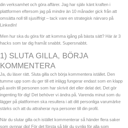
din verksamhet och göra affärer. Jag har själv känt kraften i
plattformen eftersom jag på mindre än 10 månader gick från att
omsätta noll till sjusiffrigt – tack vare en strategisk närvaro på
LinkedIn!
Men hur ska du göra för att komma igång på bästa sätt? Här är 3
hacks som tar dig framåt snabbt. Supersnabbt.
1) SLUTA GILLA, BÖRJA
KOMMENTERA
Ja, du läser rätt. Sluta gilla och börja kommentera istället. Den
tumme upp som du ger till ett inlägg fungerar endast som en klapp
på axeln till personen som har skrivit det eller delat det. Det gör
ingenting för dig! Det behöver vi ändra på. Varenda minut som du
lägger på plattformen ska resultera i att ditt personliga varumärke
stärks och att du attraherar nya personer till din profil.
När du slutar gilla och istället kommenterar så händer flera saker
som gynnar dig! För det första så blir du synlig för alla som