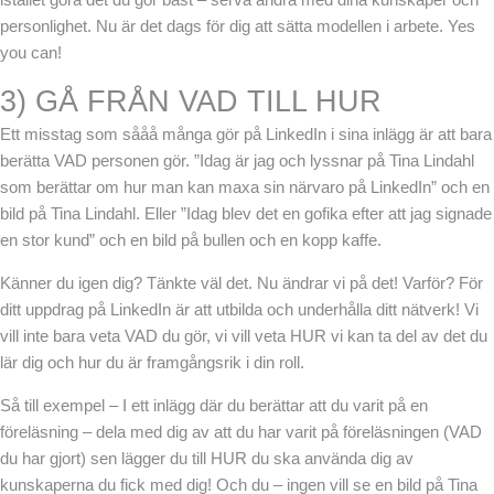
personlighet. Nu är det dags för dig att sätta modellen i arbete. Yes
you can!
3) GÅ FRÅN VAD TILL HUR
Ett misstag som sååå många gör på LinkedIn i sina inlägg är att bara
berätta VAD personen gör. ”Idag är jag och lyssnar på Tina Lindahl
som berättar om hur man kan maxa sin närvaro på LinkedIn” och en
bild på Tina Lindahl. Eller ”Idag blev det en gofika efter att jag signade
en stor kund” och en bild på bullen och en kopp kaffe.
Känner du igen dig? Tänkte väl det. Nu ändrar vi på det! Varför? För
ditt uppdrag på LinkedIn är att utbilda och underhålla ditt nätverk! Vi
vill inte bara veta VAD du gör, vi vill veta HUR vi kan ta del av det du
lär dig och hur du är framgångsrik i din roll.
Så till exempel – I ett inlägg där du berättar att du varit på en
föreläsning – dela med dig av att du har varit på föreläsningen (VAD
du har gjort) sen lägger du till HUR du ska använda dig av
kunskaperna du fick med dig! Och du – ingen vill se en bild på Tina