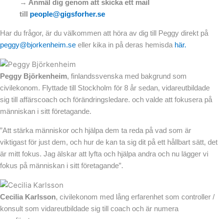
→ Anmäl dig genom att skicka ett mail
till
people@gigsforher.se
Har du frågor, är du välkommen att höra av dig till Peggy direkt på
peggy@bjorkenheim.se
eller kika in på deras hemisda
här.
Peggy Björkenheim
, finlandssvenska med bakgrund som
civilekonom. Flyttade till Stockholm för 8 år sedan, vidareutbildade
sig till affärscoach och förändringsledare. och valde att fokusera på
människan i sitt företagande.
”Att stärka människor och hjälpa dem ta reda på vad som är
viktigast för just dem, och hur de kan ta sig dit på ett hållbart sätt, det
är mitt fokus. Jag älskar att lyfta och hjälpa andra och nu lägger vi
fokus på människan i sitt företagande”.
Cecilia Karlsson
, civilekonom med lång erfarenhet som controller /
konsult som vidareutbildade sig till coach och är numera