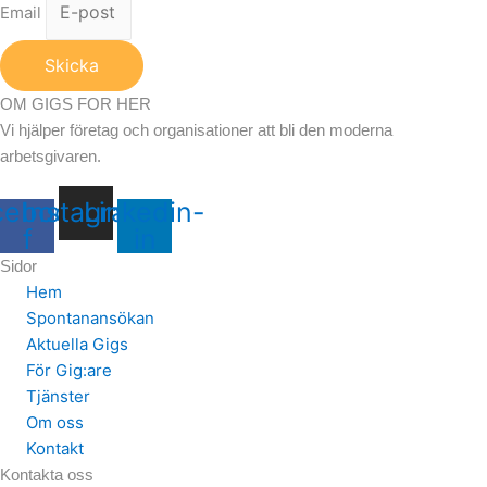
Email
Skicka
OM GIGS FOR HER
Vi hjälper företag och organisationer att bli den moderna
arbetsgivaren.
cebook-
Instagram
Linkedin-
f
in
Sidor
Hem
Spontanansökan
Aktuella Gigs
För Gig:are
Tjänster
Om oss
Kontakt
Kontakta oss