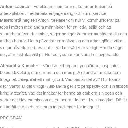
Antoni Lacinai
– Föreläsare inom ämnet kommunikation på
arbetsplatsen, medarbetarengagemang och kund service
.
Missförstå mig fel
! Antoni föreläser om hur vi kommunicerar på
topp i möten med andra människor, för att leda, sälja och att
samarbeta. Vad du tänker, säger och gör kommer att påvera ditt och
andras humör. Detta påverkar er motivation och arbetsglädje vilket i
sin tur påverkar ert resultat. – Vad du säger är viktigt. Hur du säger
det, är minst lika viktigt. Hur du lyssnar kan vara helt avgörande.
Alexandra Kambler
– Världsmedborgare, yogalärare, inspiratör,
beteendevetare, stark, morsa och modig. Alexandra föreläser om
Integritet.
Integritet
ett maffigt ord. Vad består det av? Hur känns
det? Varför är det viktigt? Alexandra ger sitt perspektiv och sin filosofi
kring
integritet,
vad det innebar för henne att etablera sin egen och
varför det blev ett mission att ge andra tillgång till sin integritet. Då får
en berättelse, och tre starka ingredienser för integritet.
PROGRAM