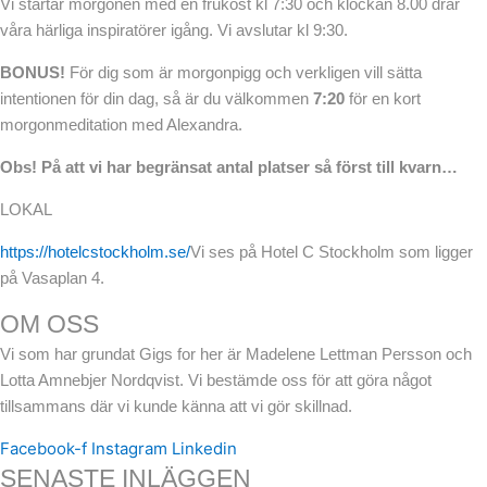
Vi startar morgonen med en frukost kl 7:30 och klockan 8.00 drar
våra härliga inspiratörer igång. Vi avslutar kl 9:30.
BONUS!
För dig som är morgonpigg och verkligen vill sätta
intentionen för din dag, så är du välkommen
7:20
för en kort
morgonmeditation med Alexandra.
Obs! På att vi har begränsat antal platser så först till kvarn…
LOKAL
https://hotelcstockholm.se/
Vi ses på Hotel C Stockholm som ligger
på Vasaplan 4.
OM OSS
Vi som har grundat Gigs for her är Madelene Lettman Persson och
Lotta Amnebjer Nordqvist. Vi bestämde oss för att göra något
tillsammans där vi kunde känna att vi gör skillnad.
Facebook-f
Instagram
Linkedin
SENASTE INLÄGGEN