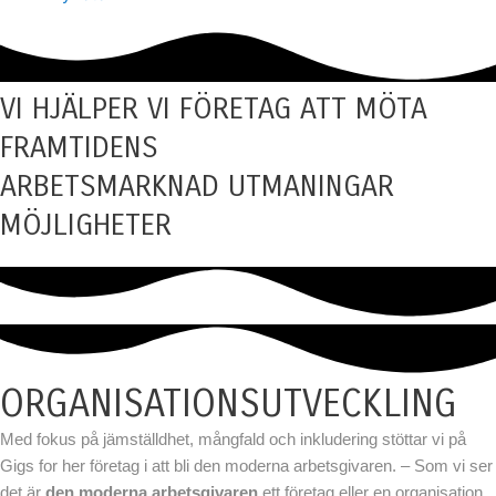
VI HJÄLPER VI FÖRETAG ATT MÖTA
FRAMTIDENS
ARBETSMARKNAD
UTMANINGAR
MÖJLIGHETER
ORGANISATIONSUTVECKLING
Med fokus på jämställdhet, mångfald och inkludering stöttar vi på
Gigs for her företag i att bli den moderna arbetsgivaren. – Som vi ser
det är
den moderna arbetsgivaren
ett företag eller en organisation