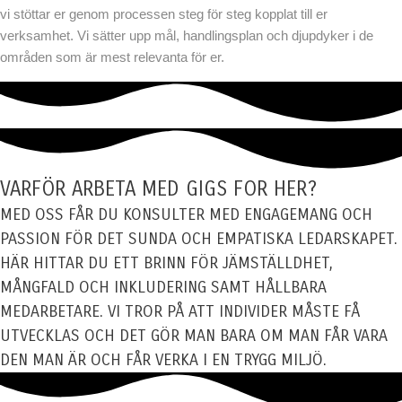
vi stöttar er genom processen steg för steg kopplat till er
verksamhet. Vi sätter upp mål, handlingsplan och djupdyker i de
områden som är mest relevanta för er.
VARFÖR ARBETA MED GIGS FOR HER?
MED OSS FÅR DU KONSULTER MED ENGAGEMANG OCH
PASSION FÖR DET SUNDA OCH EMPATISKA LEDARSKAPET.
HÄR HITTAR DU ETT BRINN FÖR JÄMSTÄLLDHET,
MÅNGFALD OCH INKLUDERING SAMT HÅLLBARA
MEDARBETARE. VI TROR PÅ ATT INDIVIDER MÅSTE FÅ
UTVECKLAS OCH DET GÖR MAN BARA OM MAN FÅR VARA
DEN MAN ÄR OCH FÅR VERKA I EN TRYGG MILJÖ.